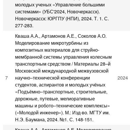
молодых ученых «Управление большими
системами» (УБС'2024, Новочеркасск).
Новочеркасск: ЮРГПУ (НПИ), 2024. Т. 1. С.
277-283.
Кваша А.А., Артамонов А.Е., Соколов А.О.
Моделирование микротурбины из
композитных материалов для струйно-
мембранной системы управления колесным
транспортным средством / Материалы 28–й
Московской международной межвузовской
7
научно–технической конференции
2024
студентов, аспирантов и молодых учёных
«Подъёмно–транспортные, строительные,
дорожные, путевые, мелиоративные
машины и робото–технические комплексы»
(«Молодой инженер»). М.: Изд-во. МГТУ им.
Н.Э. Баумана, 2024. №1. С. 148-151.
Кваша А.А., Артамонов А.Е. Моделирование