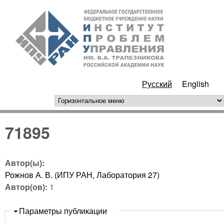
Перейти к основному
ИПУ
содержанию
РАН
Русский
English
горизонтальное меню
71895
Автор(ы):
Рожнов А. В. (ИПУ РАН, Лаборатория 27)
Автор(ов):
1
Скрыть
Параметры публикации