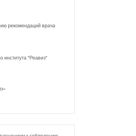
врача
о института "Реавиз"
из»
отношением к соблюдению