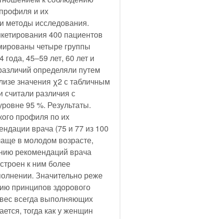
профиля и их
и методы исследования.
кетирования 400 пациентов
мированы четыре группы
 года, 45–59 лет, 60 лет и
различий определяли путем
лизе значения χ2 с табличным
 считали различия с
ровне 95 %. Результаты.
ого профиля по их
и 77 из 100
чаще в молодом возрасте,
дению рекомендаций врача
астроен к ним более
полнении. Значительно реже
ию принципов здорового
 вес всегда выполняющих
ется, тогда как у женщин