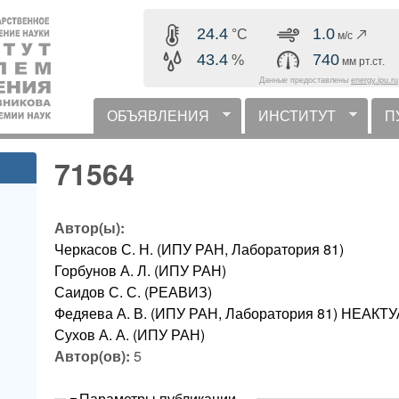
Перейти к основному
24.4
1.0
°C
м/с
содержанию
43.4
740
%
мм рт.ст.
Данные предоставлены
energy.ipu.ru
ОБЪЯВЛЕНИЯ
ИНСТИТУТ
П
горизонтальное меню
71564
Автор(ы):
Черкасов С. Н. (ИПУ РАН, Лаборатория 81)
Горбунов А. Л. (ИПУ РАН)
Саидов С. С. (РЕАВИЗ)
Федяева А. В. (ИПУ РАН, Лаборатория 81) НЕА
Сухов А. А. (ИПУ РАН)
Автор(ов):
5
Скрыть
Параметры публикации