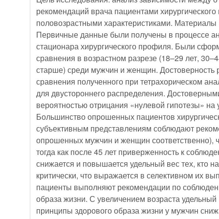
рекомендаций врача пациентами хирургического 
половозрастными характеристиками. Материалы 
Первичные данные были получены в процессе ан
стационара хирургического профиля. Были сфор
сравнения в возрастном разрезе (18–29 лет, 30–44
старше) среди мужчин и женщин. Достоверность 
сравнения полученного при тетрахорическом ана
для двустороннего распределения. Достоверными
вероятностью отрицания «нулевой гипотезы» на у
Большинство опрошенных пациентов хирургическ
субъективным представлениям соблюдают рекомендации врача (75 
опрошенных мужчин и женщин соответственно), 
тогда как после 45 лет приверженность к соблю
снижается и повышается удельный вес тех, кто н
критически, что выражается в селективном их вы
пациенты выполняют рекомендации по соблюден
образа жизни. С увеличением возраста удельный
принципы здорового образа жизни у мужчин снижа