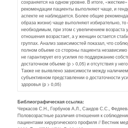
сохраняется на одном уровне. В итоге, «жесткие
рекомендации пациенты выполняют чаще, и генд
аспекте не наблюдается. Более общие рекоменд
образа жизни) чаще выполняют избирательно, то 
необходимым, при этом с увеличением возраста у
отношения возрастает, а у женщин остается ста
группах. Анализ зависимостей показал, что собл
полном объеме со стороны пациента независимо
не гарантирует его усилия по поддержанию собст
достаточном объеме (р > 0,05) и отсутствия у него
Также не выявлено зависимости между наличием вредных привычек 
субъективном представлении о достаточности ус
здоровья (р > 0,05)
Библиографическая ссылка:
Черкасов С.Н., Горбунов А.Л., Саидов С.С., Федяева
Половозрастные различия отношения к соблюдени
пациентами хирургического профиля // Вестник мед