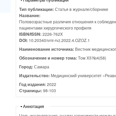
Тип публикации:
Статья в журнале/сборнике
Название:
Половозрастные различия отношения к соблюдению рекомендаций 
пациентами хирургического профиля
ISBN/ISSN:
2226-762X
DOI:
10.20340/vmi-rvz.2022.4.OZOZ.1
Наименование источника:
Вестник медицинског
Обозначение и номер тома:
Том XII №4(58)
Город:
Самара
Издательство:
Медицинский университет «Реав
Год издания:
2022
Страницы:
98-103
Скрыть
Аннотация
Цель исследования: анализ зависимости между 