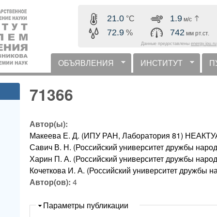
Перейти к основному
21.0
1.9
°C
м/с
содержанию
72.9
742
%
мм рт.ст.
Данные предоставлены
energy.ipu.ru
ОБЪЯВЛЕНИЯ
ИНСТИТУТ
П
горизонтальное меню
71366
Автор(ы):
Макеева Е. Д. (ИПУ РАН, Лаборатория 81) НЕА
Савич В. Н. (Российский университет дружбы наро
Харин П. А. (Российский университет дружбы наро
Кочеткова И. А. (Российский университет дружбы н
Автор(ов):
4
Скрыть
Параметры публикации