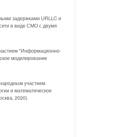
алыми задержками URLLC и
сети в виде СМО с двумя
частием "Информационно-
еское моделирование
ународным участием
гии и математическое
сква, 2020)