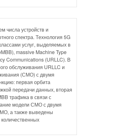
ем числа устройств и
отного спектра. Технология 5G
лассами услуг, выделяемых в
eMBB), massive Machine Type
ncy Communications (URLLC). В
ного обслуживания URLLC и
живания (СМО) с двумя
нкцию: первая орбита
жкой передачи данных, вторая
BB трафика в связи с
сание модели СМО с двумя
СМО, а также выведены
 количественных