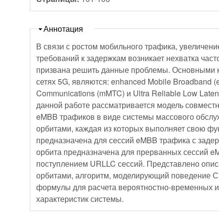
Скрыть
Аннотация
В связи с ростом мобильного трафика, увеличени
требований к задержкам возникает нехватка част
призвана решить данные проблемы. Основными к
сетях 5G, являются: enhanced Mobile Broadband (
Communications (mMTC) и Ultra Reliable Low Late
данной работе рассматривается модель совмест
eMBB трафиков в виде системы массового обслу
орбитами, каждая из которых выполняет свою фу
предназначена для сессий eMBB трафика с задер
орбита предназначена для прерванных сессий eM
поступлением URLLC сессий. Представлено опи
орбитами, алгоритм, моделирующий поведение 
формулы для расчета вероятностно-временных и
характеристик системы.