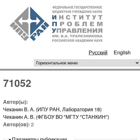
Перейти к основному
ИПУ
содержанию
РАН
Русский
English
горизонтальное меню
71052
Автор(ы):
Чеканин В. А. (ИПУ РАН, Лаборатория 18)
Чеканин А. В. (ФГБОУ ВО "МГТУ "СТАНКИН")
Автор(ов):
2
Скрыть
Параметры публикации