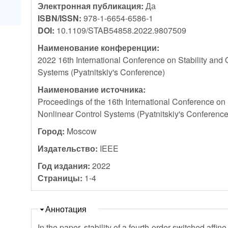
Электронная публикация:
Да
ISBN/ISSN:
978-1-6654-6586-1
DOI:
10.1109/STAB54858.2022.9807509
Наименование конференции:
2022 16th International Conference on Stability and O
Systems (Pyatnitskiy's Conference)
Наименование источника:
Proceedings of the 16th International Conference on S
Nonlinear Control Systems (Pyatnitskiy's Conference
Город:
Moscow
Издательство:
IEEE
Год издания:
2022
Страницы:
1-4
Скрыть
Аннотация
In the paper, stability of a fourth-order switched affi