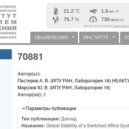
Перейти к основному
21.2
1.6
°C
м/с
содержанию
75.7
739
%
мм рт.ст.
Данные предоставлены
energy.ipu.ru
ОБЪЯВЛЕНИЯ
ИНСТИТУТ
П
горизонтальное меню
70881
Автор(ы):
Пестерев А. В. (ИПУ РАН, Лаборатория 16) НЕ
Морозов Ю. В. (ИПУ РАН, Лаборатория 16)
Автор(ов):
2
Скрыть
Параметры публикации
Тип публикации:
Доклад
Название:
Global Stability of a Switched Affine Sy