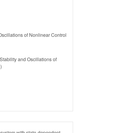
scillations of Nonlinear Control
tability and Oscillations of
)
ne system with state-dependent