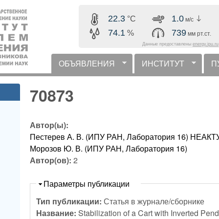
Перейти к основному
22.2
1.8
°C
м/с
содержанию
74.2
739
%
мм рт.ст.
Данные предоставлены
energy.ipu.ru
ОБЪЯВЛЕНИЯ
ИНСТИТУТ
П
горизонтальное меню
70873
Автор(ы):
Пестерев А. В. (ИПУ РАН, Лаборатория 16) НЕ
Морозов Ю. В. (ИПУ РАН, Лаборатория 16)
Автор(ов):
2
Скрыть
Параметры публикации
Тип публикации:
Статья в журнале/сборнике
Название:
Stabilization of a Cart with Inverted Pe