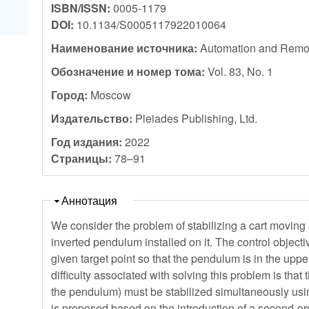
ISBN/ISSN:
0005-1179
DOI:
10.1134/S0005117922010064
Наименование источника:
Automation and Remot
Обозначение и номер тома:
Vol. 83, No. 1
Город:
Moscow
Издательство:
Pleiades Publishing, Ltd.
Год издания:
2022
Страницы:
78–91
Скрыть
Аннотация
We consider the problem of stabilizing a cart moving a
inverted pendulum installed on it. The control objective
given target point so that the pendulum is in the uppe
difficulty associated with solving this problem is tha
the pendulum) must be stabilized simultaneously usi
is proposed based on the introduction of a second-or