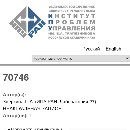
Перейти к основному
ИПУ
содержанию
РАН
Русский
English
горизонтальное меню
70746
Автор(ы):
Зверкина Г. А. (ИПУ РАН, Лаборатория 27)
НЕАКТУАЛЬНАЯ ЗАПИСЬ
Автор(ов):
1
Скрыть
Параметры публикации