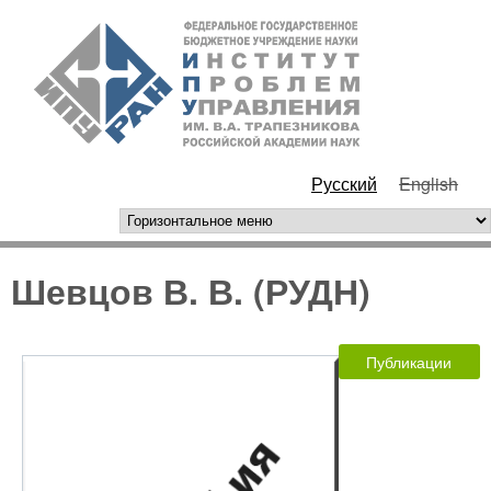
Перейти к основному
ИПУ
содержанию
РАН
Русский
English
горизонтальное меню
Шевцов В. В. (РУДН)
Публикации