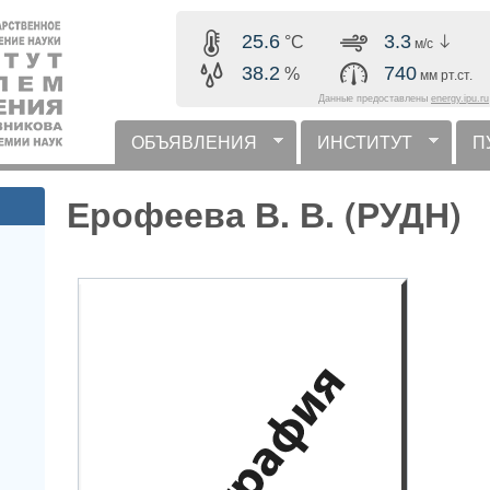
Перейти к основному
25.6
3.3
°C
м/с
содержанию
38.2
740
%
мм рт.ст.
Данные предоставлены
energy.ipu.ru
ОБЪЯВЛЕНИЯ
ИНСТИТУТ
П
горизонтальное меню
Ерофеева В. В. (РУДН)