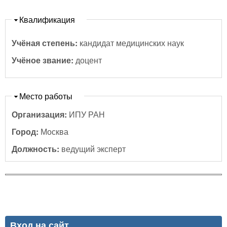
Скрыть
Квалификация
Учёная степень:
кандидат медицинских наук
Учёное звание:
доцент
Скрыть
Место работы
Организация:
ИПУ РАН
Город:
Москва
Должность:
ведущий эксперт
Вход на сайт