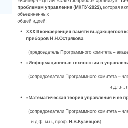
«Концерн «ЦНИИ «Электроприбор» организует
15
проблемам управления (МКПУ-2022),
которая вк
объединенных
общей идеей:
XXXIII
конференция памяти выдающегося ко
приборов Н.Н.Острякова
(председатель Программного комитета – ака
«Информационные технологии в управлени
(сопредседатели Программного комитета – чл
и д.т.н.,
«Математическая теория управления и ее п
(сопредседатели Программного комитета – чл
и д.ф.-м.н., проф.
Н.В.Кузнецов
)