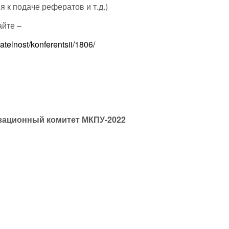
 к подаче рефератов и т.д.)
айте –
atelnost/konferentsii/1806/
зационный комитет МКПУ-2022