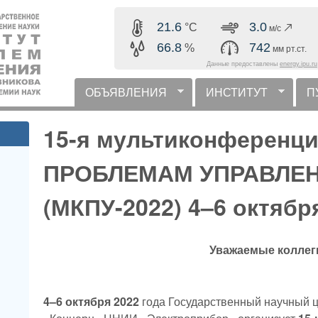
Перейти к основному
21.6
3.0
°C
м/с
содержанию
66.8
742
%
мм рт.ст.
Данные предоставлены
energy.ipu.ru
ОБЪЯВЛЕНИЯ
ИНСТИТУТ
П
горизонтальное меню
15-я мультиконференц
ПРОБЛЕМАМ УПРАВЛЕ
(МКПУ-2022) 4–6 октябр
Уважаемые коллег
4–6 октября 2022
года Государственный научный 