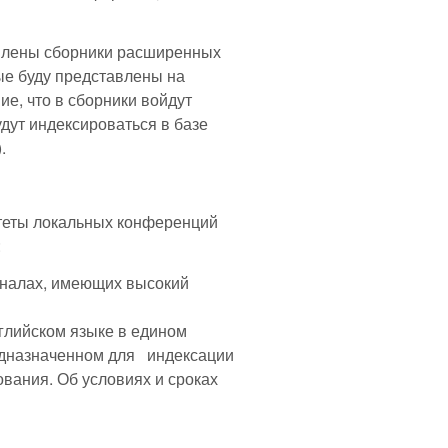
овлены сборники расширенных
ые буду представлены на
, что в сборники войдут
дут индексироваться в базе
.
теты локальных конференций
:
урналах, имеющих высокий
нглийском языке в едином
едназначенном для индексации
вания. Об условиях и сроках