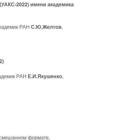
(УАКС-2022) имени академика
академик РАН
С.Ю.
Желтов
,
2)
кадемик РАН
Е.И.Якушенко
,
в смешанном формате,