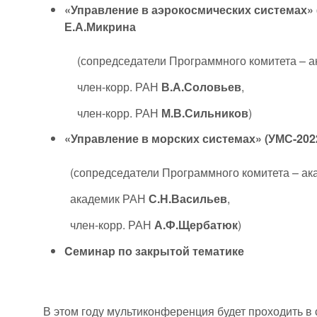
«Управление в аэрокосмических системах» 
Е.А.Микрина
(сопредседатели Программного комитета – 
член-корр. РАН
В.А.Соловьев
,
член-корр. РАН
М.В.Сильников
)
«Управление в морских системах» (УМС-202
(сопредседатели Программного комитета – а
академик РАН
С.Н.Васильев
,
член-корр. РАН
А.Ф.Щербатюк
)
C
еминар по закрытой тематике
В этом году мультиконференция будет проходить 