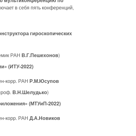
-ю мультиконференцию по
лючает в себя пять конференций,
нструктора гироскопических
демик РАН
В.Г.Пешехонов
)
и» (ИТУ-2022)
ен-корр. РАН
Р.М.Юсупов
 проф.
В.Н.Шелудько
)
риложения» (МТУиП-2022)
ен-корр. РАН
Д.А.Новиков