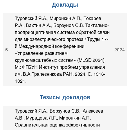
Доклады
Туровский Я.А., Миронкин А.П., Токарев
Р.А., Вахтин А.А., Борзунов С.В. Тактильно-
проприоцептивная система обратной связи
для миоэлектрического протеза / Труды 17-
й Международной конференции
5
2024
«Управление развитием
крупномасштабных систем» (MLSD'2024).
М.: ФГБУН Институт проблем управления
им. В.А.Трапезникова РАН, 2024. С. 1316-
1321.
Тезисы докладов
Туровский Я.А., Борзунов С.В., Алексеев
А.В., Мурадова Л.Г., Миронкин А.П.
Сравнительная оценка эффективности