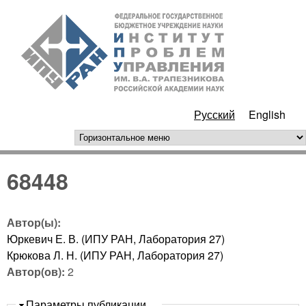
Перейти к основному
ИПУ
содержанию
РАН
Русский
English
горизонтальное меню
68448
Автор(ы):
Юркевич Е. В. (ИПУ РАН, Лаборатория 27)
Крюкова Л. Н. (ИПУ РАН, Лаборатория 27)
Автор(ов):
2
Скрыть
Параметры публикации