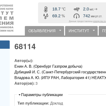
Перейти к основному
18.7
2.0
°C
м/с
содержанию
69.2
742
%
мм рт.ст.
Данные предоставлены
energy.ipu.ru
ОБЪЯВЛЕНИЯ
ИНСТИТУТ
П
горизонтальное меню
68114
Автор(ы):
Енин А. В. (Оренбург Газпром добыча)
Дубицкий И. С. (Санкт-Петербургский государствен
Владова А. Ю. (ИПУ РАН, Лаборатория 41) НЕА
Автор(ов):
3
Скрыть
Параметры публикации
Тип публикации:
Доклад