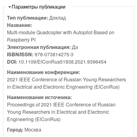
Скрыть
Параметры публикации
Тип публикации:
Доклад
Название:
Multi-module Quadcopter with Autopilot Based on
Raspberry PI
Электронная публикация:
Да
ISBN/ISSN:
978-073814275-3
DOI:
10.1109/ElConRus51938.2021.9396454
Наименование конференции:
2021 IEEE Conference of Russian Young Researchers
in Electrical and Electronic Engineering (ElConRus)
Наименование источника:
Proceedings of 2021 IEEE Conference of Russian
Young Researchers in Electrical and Electronic
Engineering (ElConRus)
Город:
Москва