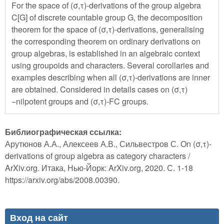
For the space of (σ,τ)-derivations of the group algebra
C[G] of discrete countable group G, the decomposition
theorem for the space of (σ,τ)-derivations, generalising
the corresponding theorem on ordinary derivations on
group algebras, is established in an algebraic context
using groupoids and characters. Several corollaries and
examples describing when all (σ,τ)-derivations are inner
are obtained. Considered in details cases on (σ,τ)
−nilpotent groups and (σ,τ)-FC groups.
Библиографическая ссылка:
Арутюнов А.А., Алексеев А.В., Сильвестров С. On (σ,τ)-
derivations of group algebra as category characters /
ArXiv.org. Итака, Нью-Йорк: ArXiv.org, 2020. С. 1-18
https://arxiv.org/abs/2008.00390.
Вход на сайт