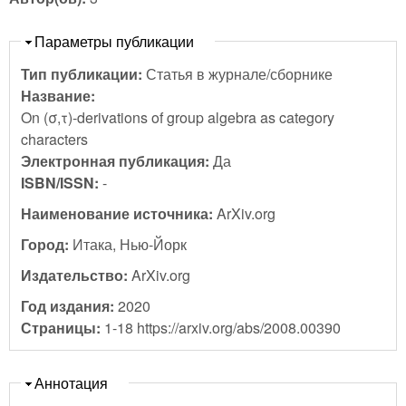
Скрыть
Параметры публикации
Тип публикации:
Статья в журнале/сборнике
Название:
On (σ,τ)-derivations of group algebra as category
characters
Электронная публикация:
Да
ISBN/ISSN:
-
Наименование источника:
ArXiv.org
Город:
Итака, Нью-Йорк
Издательство:
ArXiv.org
Год издания:
2020
Страницы:
1-18 https://arxiv.org/abs/2008.00390
Скрыть
Аннотация