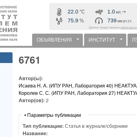
Перейти к основному
22.0
1.0
°C
м/с
содержанию
75.9
739
%
мм рт.ст.
Данные предоставлены
energy.ipu.ru
ОБЪЯВЛЕНИЯ
ИНСТИТУТ
П
горизонтальное меню
6761
Автор(ы):
Исаева Н. А. (ИПУ РАН, Лаборатория 40) НЕАК
Королев С. С. (ИПУ РАН, Лаборатория 27) НЕА
Автор(ов):
2
Скрыть
Параметры публикации
Тип публикации:
Статья в журнале/сборнике
Название: