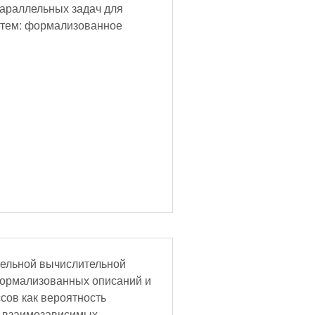
араллельных задач для
стем: формализованное
лельной вычислительной
формализованных описаний и
сов как вероятность
а взаимозависимых