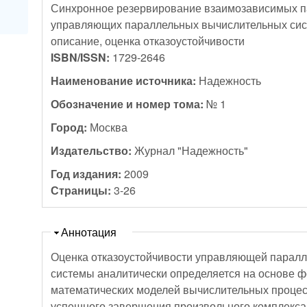
Синхронное резервирование взаимозависимых п
управляющих параллельных вычислительных си
описание, оценка отказоустойчивости
ISBN/ISSN:
1729-2646
Наименование источника:
Надежность
Обозначение и номер тома:
№ 1
Город:
Москва
Издательство:
Журнал "Надежность"
Год издания:
2009
Страницы:
3-26
Скрыть
Аннотация
Оценка отказоустойчивости управляющей парал
системы аналитически определяется на основе 
математических моделей вычислительных процес
успешного завершения произвольного комплекс