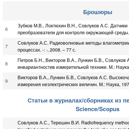
Брошюры
Зубков М.В., Локтюхин В.Н., Совлуков А.С. Датчик
6
преобразователи для контроля окружающей среды. -: 
Совлуков А.С. Радиоволновые методы влагометрии
7
процессах. -: -, 2008. – 77 с.
Петров Б.Н., Викторов В.А., Лункин Б.В., Совлуков
8
инвариантностив измерительной технике. М.: Наука, 
Викторов В.А., Лункин Б.В., Совлуков А.С. Высоко
9
измерения неэлектрических величин. М.: Наука, 1973
Статьи в журналах/сборниках из п
Science/Scopus
Совлуков А.С., Терешин В.И. Radiofrequency method