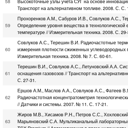
58
Высокоточные узлы учета СУГ на основе инновацио
Транспорт на альтернативном топливе. 2008. С. С. 
Прохоренков А.М., Сабуров И.В., Совлуков А.С., Т
59
Определение уровня вещества в технологической 
температуре // Измерительная техника. 2008. С. 29-
Совлуков А.С., Терешин В.И. Радиочастотные тер
60
измерения плотности сжиженных углеводородных га
Измерительная техника. 2008. № 7. С. 60-61.
Терешин В.И., Совлуков А.С., Летуновский А.А. Си
61
оснащения газовозов // Транспорт на альтернативно
С. 27-31.
Ершов А.М., Маслов А.А., Совлуков А.С., Фатеев В.
62
Радиочастотная концентратометрия технологическ
// Датчики и системы. 2007. № 11. С. 17-21.
Жиров М.В., Хисамов Р.Н., Петров С.С., Хохловский
63
Марьяновский С.А. Мультиканальный лабораторный