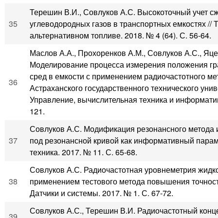
Терешин В.И., Совлуков А.С. Высокоточный учет 
35
углеводородных газов в транспортных емкостях // 
альтернативном топливе. 2018. № 4 (64). С. 56-64.
Маслов А.А., Прохоренков А.М., Совлуков А.С., Яце
Моделирование процесса измерения положения гр
сред в емкости с применением радиочастотного мет
36
Астраханского государственного технического унив
Управление, вычислительная техника и информатика
121.
Совлуков А.С. Модификация резонансного метода 
37
под резонансной кривой как информативный парам
техника. 2017. № 11. С. 65-68.
Совлуков А.С. Радиочастотная уровнеметрия жидко
38
применением тестового метода повышения точност
Датчики и системы. 2017. № 1. С. 67-72.
Совлуков А.С., Терешин В.И. Радиочастотный кон
39