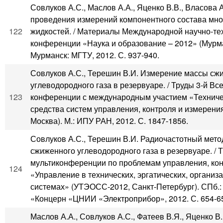
Совлуков А.С., Маслов А.А., Яценко В.В., Власова 
проведения измерений компонентного состава мн
122
жидкостей. / Материалы Международной научно-те
конференции «Наука и образование – 2012» (Мурма
Мурманск: МГТУ, 2012. С. 937-940.
Совлуков А.С., Терешин В.И. Измерение массы сж
углеводородного газа в резервуаре. / Труды 3-й Вс
123
конференции с международным участием «Технич
средства систем управления, контроля и измерени
Москва). М.: ИПУ РАН, 2012. С. 1847-1856.
Совлуков А.С., Терешин В.И. Радиочастотный мет
сжиженного углеводородного газа в резервуаре. / 
мультиконференции по проблемам управления, ко
124
«Управление в технических, эргатических, организ
системах» (УТЭОСС-2012, Санкт-Петербург). СПб.
«Концерн «ЦНИИ «Электроприбор», 2012. С. 654-6
Маслов А.А., Совлуков А.С., Фатеев В.Я., Яценко В.