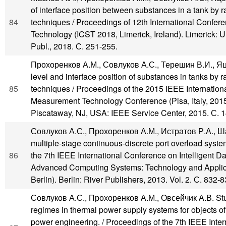
of interface position between substances in a tank by 
84
techniques / Proceedings of 12th International Confer
Technology (ICST 2018, Limerick, Ireland). Limerick: Un
Publ., 2018. С. 251-255.
Прохоренков А.М., Совлуков А.С., Терешин В.И., Яце
level and interface position of substances in tanks by 
85
techniques / Proceedings of the 2015 IEEE Internation
Measurement Technology Conference (Pisa, Italy, 2015).
Piscataway, NJ, USA: IEEE Service Center, 2015. С. 
Совлуков А.С., Прохоренков А.М., Истратов Р.А., Ш
multiple-stage continuous-discrete port overload syste
86
the 7th IEEE International Conference on Intelligent D
Advanced Computing Systems: Technology and Applic
Berlin). Berlin: River Publishers, 2013. Vol. 2. С. 832-8
Совлуков А.С., Прохоренков А.М., Овсейчик А.В. Stu
regimes in thermal power supply systems for objects of
power engineering. / Proceedings of the 7th IEEE Inte