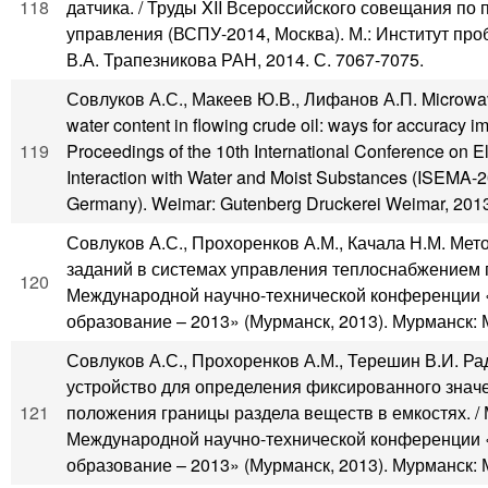
118
датчика. / Труды XII Всероссийского совещания по
управления (ВСПУ-2014, Москва). М.: Институт про
В.А. Трапезникова РАН, 2014. С. 7067-7075.
Совлуков А.С., Макеев Ю.В., Лифанов А.П. Microwa
water content in flowing crude oil: ways for accuracy i
119
Proceedings of the 10th International Conference on 
Interaction with Water and Moist Substances (ISEMA-
Germany). Weimar: Gutenberg Druckerei Weimar, 2013
Совлуков А.С., Прохоренков А.М., Качала Н.М. М
заданий в системах управления теплоснабжением 
120
Международной научно-технической конференции 
образование – 2013» (Мурманск, 2013). Мурманск: М
Совлуков А.С., Прохоренков А.М., Терешин В.И. Р
устройство для определения фиксированного знач
121
положения границы раздела веществ в емкостях. /
Международной научно-технической конференции 
образование – 2013» (Мурманск, 2013). Мурманск: М