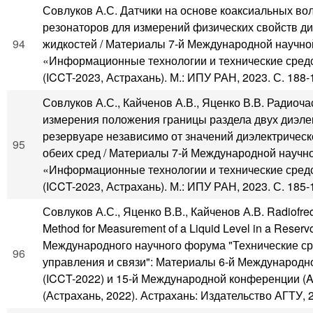
Совлуков А.С. Датчики на основе коаксиальных в
резонаторов для измерений физических свойств ди
94
жидкостей / Материалы 7-й Международной научн
«Информационные технологии и технические сред
(ICCT-2023, Астрахань). М.: ИПУ РАН, 2023. С. 188-
Совлуков А.С., Кайченов А.В., Яценко В.В. Радиоч
измерения положения границы раздела двух диэлек
резервуаре независимо от значений диэлектричес
95
обеих сред / Материалы 7-й Международной научн
«Информационные технологии и технические сред
(ICCT-2023, Астрахань). М.: ИПУ РАН, 2023. С. 185-
Совлуков А.С., Яценко В.В., Кайченов А.В. Radiofr
Method for Measurement of a Liquid Level in a Reserv
Международного научного форума "Технические ср
96
управления и связи": Материалы 6-й Международ
(ICCT-2022) и 15-й Международной конференции (
(Астрахань, 2022). Астрахань: Издательство АГТУ, 2