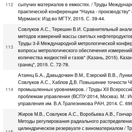
112
сыпучих материалов в емкостях. / Труды Междунар
практической конференции "Наука - производству" 
Мурманск: Изд-во МГТУ, 2015. С. 39-44.
Совлуков А.С., Терешин В.И. Сравнительный анал
методов измерений массы светлых нефтепродуктов 
Труды 3-й Международной метрологической конфе
113
вопросы метрологического обеспечения измерений
количества жидкостей и газов" (Казань, 2015). Каза
границ", 2015. С. 72-78.
Атаянц Б.А., Давыдочкин В.М., Езерский В.В., Лунки
Совлуков А.С., Хаблов Д.В. Повышение точности 
114
промышленных уровнемеров. / Труды XII Всеросси
проблемам управления (ВСПУ-2014, Москва). М.: И
управления им. В.А.Трапезникова РАН, 2014. С. 69
Жиров М.В., Совлуков А.С., Воробьева А.В., Гончаро
Методы регулирования радиального распределени
цилиндрическом резервуате с виноматериалом / Тр
115