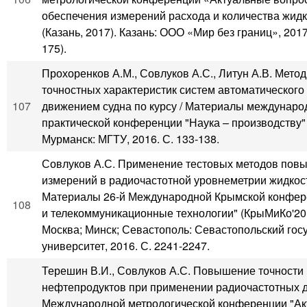
обеспечения измерений расхода и количества жидк
(Казань, 2017). Казань: ООО «Мир без границ», 2017
175).
Прохоренков А.М., Совлуков А.С., Литун А.В. Мет
точностных характеристик систем автоматического
107
движением судна по курсу / Материалы междунаро
практической конференции "Наука – производству" 
Мурманск: МГТУ, 2016. С. 133-138.
Совлуков А.С. Применение тестовых методов пов
измерений в радиочастотной уровнеметрии жидкост
Материалы 26-й Международной Крымской конфер
108
и телекоммуникационные технологии" (КрыМиКо'20
Москва; Минск; Севастополь: Севастопольский го
университет, 2016. С. 2241-2247.
Терешин В.И., Совлуков А.С. Повышение точности
нефтепродуктов при применении радиочастотных да
Международной метрологической конференции "А