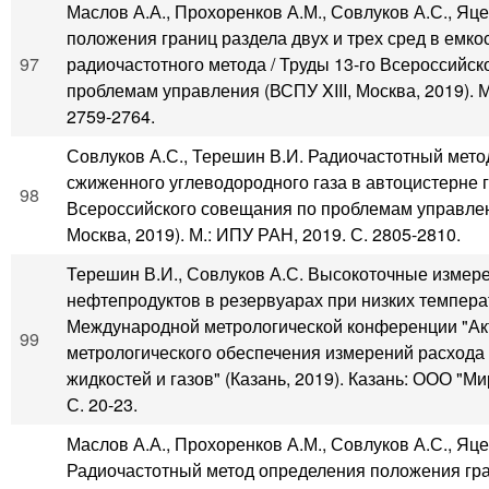
Маслов А.А., Прохоренков А.М., Совлуков А.С., Яц
положения границ раздела двух и трех сред в емк
97
радиочастотного метода / Труды 13-го Всероссийск
проблемам управления (ВСПУ XIII, Москва, 2019). М
2759-2764.
Совлуков А.С., Терешин В.И. Радиочастотный мет
сжиженного углеводородного газа в автоцистерне г
98
Всероссийского совещания по проблемам управлени
Москва, 2019). М.: ИПУ РАН, 2019. С. 2805-2810.
Терешин В.И., Совлуков А.С. Высокоточные измер
нефтепродуктов в резервуарах при низких температ
Международной метрологической конференции "А
99
метрологического обеспечения измерений расхода 
жидкостей и газов" (Казань, 2019). Казань: ООО "Ми
С. 20-23.
Маслов А.А., Прохоренков А.М., Совлуков А.С., Яце
Радиочастотный метод определения положения гр