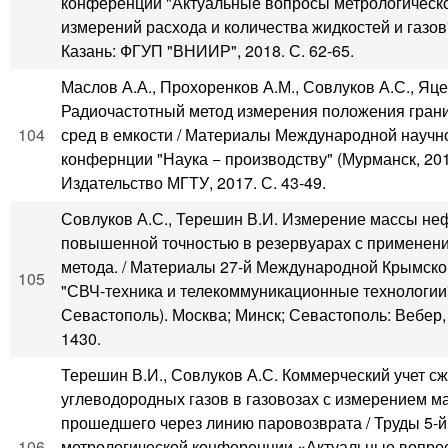
конференции "Актуальные вопросы метрологическ
измерений расхода и количества жидкостей и газов"
Казань: ФГУП "ВНИИР", 2018. С. 62-65.
Маслов А.А., Прохоренков А.М., Совлуков А.С., Яце
Радиочастотный метод измерения положения грани
104
сред в емкости / Материалы Международной научн
конфернции "Наука − производству" (Мурманск, 201
Издательство МГТУ, 2017. С. 43-49.
Совлуков А.С., Терешин В.И. Измерение массы не
повышенной точностью в резервуарах с применен
метода. / Материалы 27-й Международной Крымск
105
"СВЧ-техника и телекоммуникационные технологии
Севастополь). Москва; Минск; Севастополь: Вебер, 2
1430.
Терешин В.И., Совлуков А.С. Коммерческий учет 
углеводородных газов в газовозах с измерением м
прошедшего через линию паровозврата / Труды 5-
106
метрологической конференции «Актуальные вопро