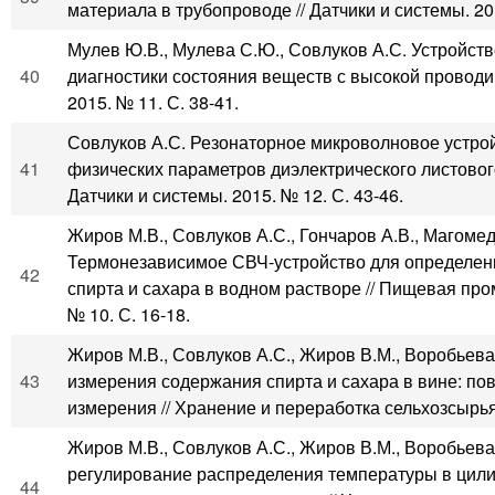
материала в трубопроводе // Датчики и системы. 201
Мулев Ю.В., Мулева С.Ю., Совлуков А.С. Устройст
40
диагностики состояния веществ с высокой проводи
2015. № 11. С. 38-41.
Совлуков А.С. Резонаторное микроволновое устро
41
физических параметров диэлектрического листовог
Датчики и системы. 2015. № 12. С. 43-46.
Жиров М.В., Совлуков А.С., Гончаров А.В., Магоме
Термонезависимое СВЧ-устройство для определен
42
спирта и сахара в водном растворе // Пищевая пр
№ 10. С. 16-18.
Жиров М.В., Совлуков А.С., Жиров В.М., Воробьев
43
измерения содержания спирта и сахара в вине: п
измерения // Хранение и переработка сельхозсырья.
Жиров М.В., Совлуков А.С., Жиров В.М., Воробьева
регулирование распределения температуры в цил
44