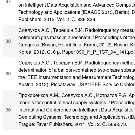
87
on Intelligent Data Acquisition and Advanced Comput
Technology and Applications (IDAACS’2013, Berlin). Be
Publishers, 2013. Vol. 2. С. 836-839.
Совлуков А.С., Терешин В.И. Radiofrequency measure
petroleum gas mass in a reservoir. / Proceedings of 
88
Congress (Busan, Republic of Korea, 2012). Busan: K
Korea, 2012. С. 6 p. Paper 390_F_P_TC7_94_141.pdf
Совлуков А.С., Терешин В.И. Radiofrequency method
determination of a balloon-contained two-phase substa
89
the IEEE Instrumentation and Measurement Technolog
Austria, 2012). Piscataway, USA: IEEE Service Center
Прохоренков А.М., Совлуков А.С., Истратов Р.А. Appl
models for control of heat supply systems. / Proceedin
90
International Conference on Intelligent Data Acquisit
Computing Systems: Technology and Applications. (I
Prague: River Publishers, 2011. Vol. 2. С. 569-573.