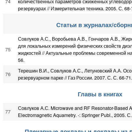
74
количественных параметров сжиженных углеводор
резервуарах // Измерительная техника. 2005. С. 68-
Статьи в журналах/сборн
Совлуков А.С., Воробьева А.В., Гончаров А.В., Жир
для локальных измерений физических свойств диэ
75
жидкостей // Актуальные проблемы современной нау
56.
Терешин В.И., Совлуков А.С., Летуновский А.А. Ос
76
резервуарном парке // Газ России. 2007. С. С. 66-71
Главы в книгах
Совлуков А.С. Microwave and RF Resonator-Based A
77
Electromagnetic Aquametry. -: Springer Publ., 2005. С
Пленарные доклады и доклады из п