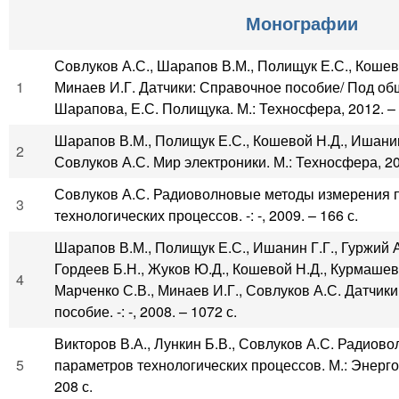
Монографии
Совлуков А.С., Шарапов В.М., Полищук Е.С., Кошево
1
Минаев И.Г. Датчики: Справочное пособие/ Под общ
Шарапова, Е.С. Полищука. М.: Техносфера, 2012. – 
Шарапов В.М., Полищук Е.С., Кошевой Н.Д., Ишанин 
2
Совлуков А.С. Мир электроники. М.: Техносфера, 201
Совлуков А.С. Радиоволновые методы измерения 
3
технологических процессов. -: -, 2009. – 166 с.
Шарапов В.М., Полищук Е.С., Ишанин Г.Г., Гуржий А
Гордеев Б.Н., Жуков Ю.Д., Кошевой Н.Д., Курмашев 
4
Марченко С.В., Минаев И.Г., Совлуков А.С. Датчик
пособие. -: -, 2008. – 1072 с.
Викторов В.А., Лункин Б.В., Совлуков А.С. Радиов
5
параметров технологических процессов. М.: Энерго
208 с.