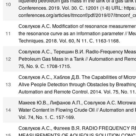
liquefied petroleum gas mass in the tank of a gas tank 
10
Conferences. 2019. Vol. 30. С. 12001 (1-8) URL: https:
conferences.org/articles/itmconf/pdf/2019/07/itmconf_
Совлуков А.С. Modification of resonance measuremen
11
the resonance curve as an information parameter // M
Techniques. 2018. Vol. 60, N 11. С. 1163-1168.
Совлуков А.С., Терешин В.И. Radio-Frequency Measu
12
Petroleum Gas Mass in a Tank // Automation and Remot
75, No. 9. С. 1708-1715.
Совлуков А.С., Хаблов Д.В. The Capabilities of Micr
13
Alive People Detection through Obstacles by Breathing
Automation and Remote Control. 2014. Vol. 75, No. 11
Макеев Ю.В., Лифанов А.П., Совлуков А.С. Microwa
14
Water Content in Flowing Crude Oil // Automation and
Vol. 74, No. 1. С. 157-169.
Совлуков А.С., Фатеев В.Я. RADIO FREQUENCY
15
MEASUREMENTS OF AQUEOUS SOLUTION CONCE