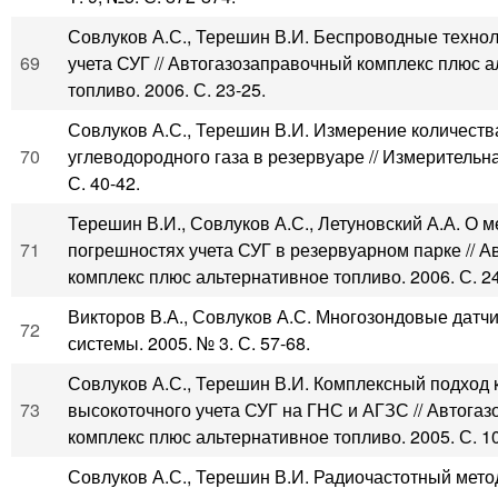
Совлуков А.С., Терешин В.И. Беспроводные технол
69
учета СУГ // Автогазозаправочный комплекс плюс 
топливо. 2006. С. 23-25.
Совлуков А.С., Терешин В.И. Измерение количест
70
углеводородного газа в резервуаре // Измерительна
С. 40-42.
Терешин В.И., Совлуков А.С., Летуновский А.А. О 
71
погрешностях учета СУГ в резервуарном парке // 
комплекс плюс альтернативное топливо. 2006. С. 24
Викторов В.А., Совлуков А.С. Многозондовые датчик
72
системы. 2005. № 3. С. 57-68.
Совлуков А.С., Терешин В.И. Комплексный подход 
73
высокоточного учета СУГ на ГНС и АГЗС // Автога
комплекс плюс альтернативное топливо. 2005. С. 10
Совлуков А.С., Терешин В.И. Радиочастотный мет