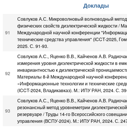
Доклады
Совлуков А.С. Микроволновый волноводный метод
физических свойств диэлектрической жидкости / М
91
Международной научной конференции "Информаци
технические средства управления" (ICCT-2025, Гом
2025. С. 91-93.
Совлуков А.С., Яценко В.В., Кайченов А.В. Радиоч
измерения уровня диэлектрической жидкости в емк
инвариантностью к диэлектрической проницаемости
92
Материалы 8-й Международной научной конферен
«Информационные технологии и технические сред
(ICCT-2024, Владикавказ). М.: ИПУ РАН, 2024. С. 39
Совлуков А.С., Яценко В.В., Кайченов А.В. Радиоч
резонансный метод уровнеметрии диэлектрической
93
резервуаре / Труды 14-го Всероссийского совещан
управления (ВСПУ-2024). М.: ИПУ РАН, 2024. С. 24