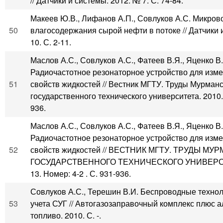
// Датчики и системы. 2012. № 7. С. 74-84.
Макеев Ю.В., Лифанов А.П., Совлуков А.С. Микро
50
влагосодержания сырой нефти в потоке // Датчики 
10. С. 2-11.
Маслов А.С., Совлуков А.С., Фатеев В.Я., Яценко В.
Радиочастотное резонаторное устройство для изм
51
свойств жидкостей // Вестник МГТУ. Труды Мурманс
государственного технического университета. 2010. Т
936.
Маслов А.С., Совлуков А.С., Фатеев В.Я., Яценко В.
Радиочастотное резонаторное устройство для изм
52
свойств жидкостей // ВЕСТНИК МГТУ. ТРУДЫ М
ГОСУДАРСТВЕННОГО ТЕХНИЧЕСКОГО УНИВЕРСИТ
13. Номер: 4-2 . С. 931-936.
Совлуков А.С., Терешин В.И. Беспроводные технол
53
учета СУГ // Автогазозаправочный комплекс плюс 
топливо. 2010. С. -.