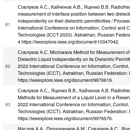
Совлуков А.С., Кайченов А.В., Яценко В.В. Radiofre
measurement of interface position between two dielectr
independently on their dielectric permittivities / Procee
81
International Conference on Information, Control and
Technologies (ICCT-2023). Astrakhan, Russian Federat
4 https://ieeexplore.ieee.org/document/10347042.
Совлуков А.С. Microwave Method for Measurement of 
Dielectric Liquid independently on its Dielectric Permitt
82
2022 International Conference on Information, Contro
Technologies (ICCT). Astrakhan, Russian Federation: 
https://ieeexplore.ieee.org/document/9976619.
Совлуков А.С., Яценко В.В., Кайченов А.В. Radiofr
Methods for Measurement of a Liquid Level in a Reserv
83
2022 International Conference on Information, Contro
Technologies (ICCT). Astrakhan, Russian Federation: 
https://ieeexplore.ieee.org/document/9976576.
Маслов А.А., Прохоренков А.М., Совлуков А.С., Яц