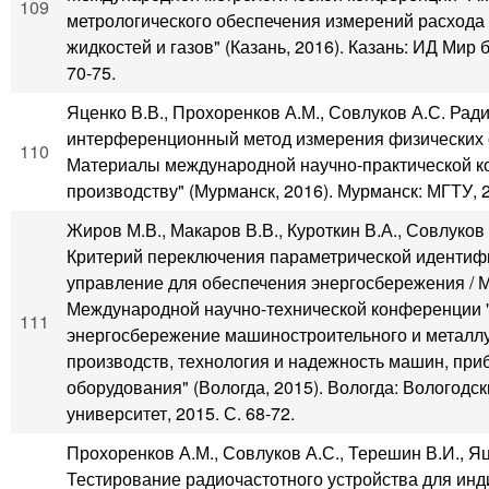
109
метрологического обеспечения измерений расхода 
жидкостей и газов" (Казань, 2016). Казань: ИД Мир б
70-75.
Яценко В.В., Прохоренков А.М., Совлуков А.С. Рад
интерференционный метод измерения физических с
110
Материалы международной научно-практической к
производству" (Мурманск, 2016). Мурманск: МГТУ, 2
Жиров М.В., Макаров В.В., Куроткин В.А., Совлуков 
Критерий переключения параметрической идентиф
управление для обеспечения энергосбережения / 
Международной научно-технической конференции 
111
энергосбережение машиностроительного и металлу
производств, технология и надежность машин, при
оборудования" (Вологда, 2015). Вологда: Вологодс
университет, 2015. С. 68-72.
Прохоренков А.М., Совлуков А.С., Терешин В.И., Яц
Тестирование радиочастотного устройства для инд