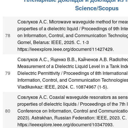
Science/Scopus
Совлуков А.С. Microwave waveguide method for meas
properties of a dielectric liquid / Proceedings of 9th In
78
on Information, Control, and Communication Technolo
Gomel, Belarus: IEEE, 2025. С. 1-3
https://ieeexplore.ieee.org/document/11427429.
Совлуков А.С., Яценко В.В., Кайченов А.В. Radiofre
Measurement of a Dielectric Liquid Level in a Tank Ind
79
Dielectric Permittivity / Proceedings of 8th Internation
Information, Control, and Communication Technologie
Vladikavkaz: IEEE, 2024. С. 10874967 (1-5).
Совлуков А.С. Coaxial waveguide resonators as senso
properties of dielectric liquids / Proceedings of the 7th 
80
Conference on Information, Control and Communicatio
2023). Astrakhan, Russian Federation: IEEE, 2023. С.
https://ieeexplore.ieee.org/document/10347093.