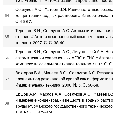
TSX Premium // Автоматизация в промышленности. 2
Совлуков А.С., Фатеев В.Я. Радиочастотные резо
64
концентрации водных растворов // Измерительная т
С. 65-67.
Терешин В.И., Совлуков А.С. Автоматизированная 
65
от воды // Автогазозаправочный комплекс плюс ал
топливо. 2007. С. С. 38-40.
Терешин В.И., Совлуков А.С., Летуновский А.А. Н
66
автоматизации современных АГЗС и ГНС // Автог
комплекс плюс альтернативное топливо. 2007. С. С.
Викторов В.А., Минаев В.С., Совлуков А.С. Резона
67
площадь под резонансной кривой как информативн
Измерительная техника. 2006. № 5. С. 56-58.
Ершов А.М., Маслов А.А., Совлуков А.С., Фатеев В.
Измерение концентрации веществ в водных раствор
68
Труды Мурманского государственного технического 
Т. 9, №5. С. 872-874.