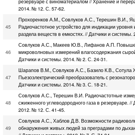
резервуаре с виноматериалом // Хранение и перер
2014. № 12. С. 57-62.
Прохоренков А.М., Совлуков А.С., Терешин В.И., Яц
45
Радиочастотное устройство для индикации уровня
раздела веществ в емкостях. // Датчики и системы. 2
Совлуков А.С., Макеев Ю.В., Лифанов А.П. Повыш
46
микроволновых измерений влагосодержания сырой 
Датчики и системы. 2014. № 2. С. 24-31.
Шарапов В.М., Совлуков А.С., Базило К.В., Сотула Ж
47
Пьезоэлектрический преобразователь с резонаторо
Датчики и системы. 2014. № 3. С. 18-21.
Совлуков А.С., Терешин В.И. Радиочастотные изм
48
сжиженного углеводородного газа в резервуаре. // 
2012. № 12. С. 41-45.
Совлуков А.С., Хаблов Д.В. Возможности радиово
49
обнаружения живых людей за преградами по дыха