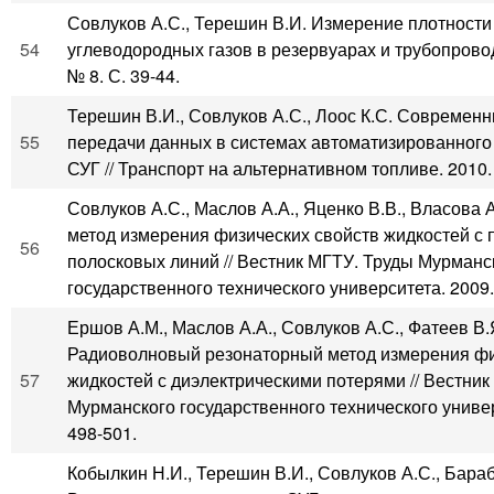
Совлуков А.С., Терешин В.И. Измерение плотност
54
углеводородных газов в резервуарах и трубопровод
№ 8. С. 39-44.
Терешин В.И., Совлуков А.С., Лоос К.С. Современ
55
передачи данных в системах автоматизированного 
СУГ // Транспорт на альтернативном топливе. 2010. 
Совлуков А.С., Маслов А.А., Яценко В.В., Власова 
метод измерения физических свойств жидкостей с
56
полосковых линий // Вестник МГТУ. Труды Мурманс
государственного технического университета. 2009. 
Ершов А.М., Маслов А.А., Совлуков А.С., Фатеев В.
Радиоволновый резонаторный метод измерения фи
57
жидкостей с диэлектрическими потерями // Вестник
Мурманского государственного технического универ
498-501.
Кобылкин Н.И., Терешин В.И., Совлуков А.С., Бара