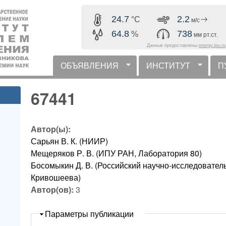
Перейти к основному
24.7
2.2
°C
м/с
содержанию
64.8
738
%
мм рт.ст.
Данные предоставлены
energy.ipu.ru
ОБЪЯВЛЕНИЯ
ИНСТИТУТ
П
горизонтальное меню
67441
Автор(ы):
Сарьян В. К. (НИИР)
Мещеряков Р. В. (ИПУ РАН, Лаборатория 80)
Босомыкин Д. В. (Российский научно-исследователь
Кривошеева)
Автор(ов):
3
Скрыть
Параметры публикации