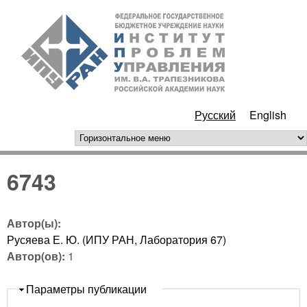
Перейти к основному
ИПУ
содержанию
РАН
Русский
English
горизонтальное меню
6743
Автор(ы):
Русяева Е. Ю. (ИПУ РАН, Лаборатория 67)
Автор(ов):
1
Скрыть
Параметры публикации