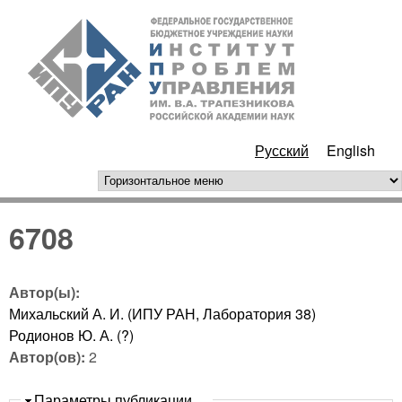
Перейти к основному
ИПУ
содержанию
РАН
Русский
English
горизонтальное меню
6708
Автор(ы):
Михальский А. И. (ИПУ РАН, Лаборатория 38)
Родионов Ю. А. (?)
Автор(ов):
2
Скрыть
Параметры публикации