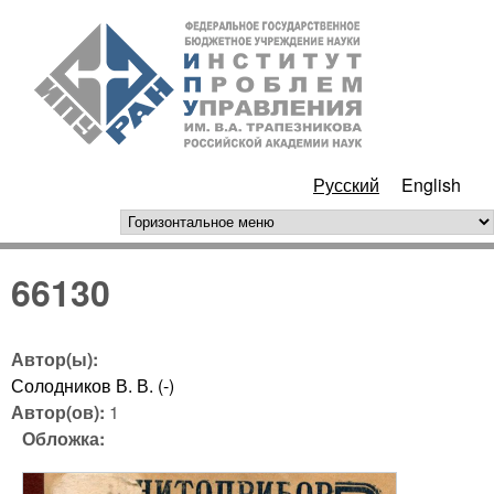
Перейти к основному
ИПУ
содержанию
РАН
Русский
English
горизонтальное меню
66130
Автор(ы):
Солодников В. В. (-)
Автор(ов):
1
Обложка: