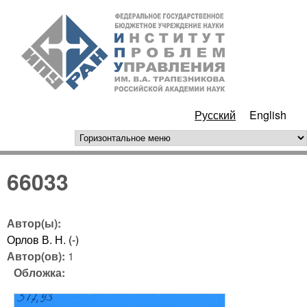
Перейти к основному
ИПУ
содержанию
РАН
Русский
English
горизонтальное меню
66033
Автор(ы):
Орлов В. Н. (-)
Автор(ов):
1
Обложка: