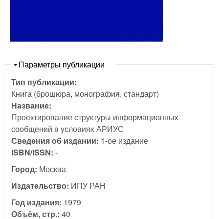
Скрыть
Параметры публикации
Тип публикации:
Книга (брошюра, монография, стандарт)
Название:
Проектирование структуры информационных
сообщений в условиях АРИУС
Сведения об издании:
1-ое издание
ISBN/ISSN:
-
Город:
Москва
Издательство:
ИПУ РАН
Год издания:
1979
Объём, стр.:
40