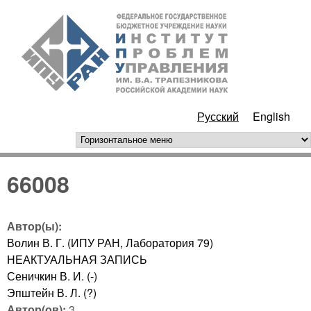
Перейти к основному
ИПУ
содержанию
РАН
Русский
English
горизонтальное меню
66008
Автор(ы):
Волин В. Г. (ИПУ РАН, Лаборатория 79)
НЕАКТУАЛЬНАЯ ЗАПИСЬ
Сеничкин В. И. (-)
Эпштейн В. Л. (?)
Автор(ов):
3