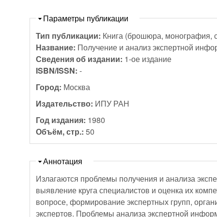
Скрыть
Параметры публикации
Тип публикации:
Книга (брошюра, монография, 
Название:
Получение и анализ экспертной инф
Сведения об издании:
1-ое издание
ISBN/ISSN:
-
Город:
Москва
Издательство:
ИПУ РАН
Год издания:
1980
Объём, стр.:
50
Скрыть
Аннотация
Излагаются проблемы получения и анализа экспе
выявление круга специалистов и оценка их комп
вопросе, формирование экспертных групп, орган
экспертов. Проблемы анализа экспертной инфор