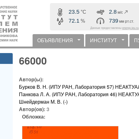
Перейти к основному
23.5
2.8
°C
м/с
содержанию
72.1
739
%
мм рт.ст.
Данные предоставлены
energy.ipu.ru
ОБЪЯВЛЕНИЯ
ИНСТИТУТ
П
горизонтальное меню
66000
Автор(ы):
Бурков В. Н. (ИПУ РАН, Лаборатория 57) НЕАК
Панкова Л. А. (ИПУ РАН, Лаборатория 46) НЕА
Шнейдерман М. В. (-)
Автор(ов):
3
Обложка: