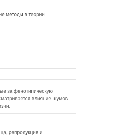
е методы в теории
ные за фенотипическую
ссматривается влияние шумов
зни.
ца, репродукция и