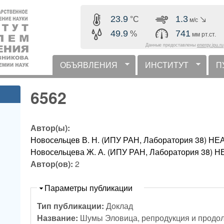
Перейти к основному
23.9
1.3
°C
м/с
содержанию
49.9
741
%
мм рт.ст.
Данные предоставлены
energy.ipu.ru
ОБЪЯВЛЕНИЯ
ИНСТИТУТ
П
горизонтальное меню
6562
Автор(ы):
Новосельцев В. Н. (ИПУ РАН, Лаборатория 38)
Новосельцева Ж. А. (ИПУ РАН, Лаборатория 38
Автор(ов):
2
Скрыть
Параметры публикации
Тип публикации:
Доклад
Название:
Шумы Эловица, репродукция и продо