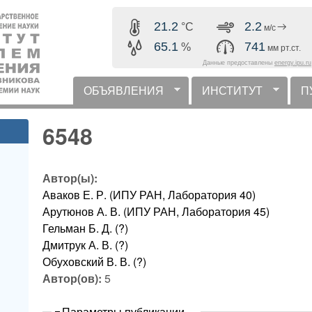
Перейти к основному
21.2
2.2
°C
м/с
содержанию
65.1
741
%
мм рт.ст.
Данные предоставлены
energy.ipu.ru
ОБЪЯВЛЕНИЯ
ИНСТИТУТ
П
горизонтальное меню
6548
Автор(ы):
Аваков Е. Р. (ИПУ РАН, Лаборатория 40)
Арутюнов А. В. (ИПУ РАН, Лаборатория 45)
Гельман Б. Д. (?)
Дмитрук А. В. (?)
Обуховский В. В. (?)
Автор(ов):
5
Скрыть
Параметры публикации