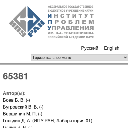
Перейти к основному
ИПУ
содержанию
РАН
Русский
English
горизонтальное меню
65381
Автор(ы):
Боев Б. В. (-)
Бугровский В. В. (-)
Вершинин М. П. (-)
Гольдин Д. А. (ИПУ РАН, Лаборатория 01)
Гущин В. В. (-)