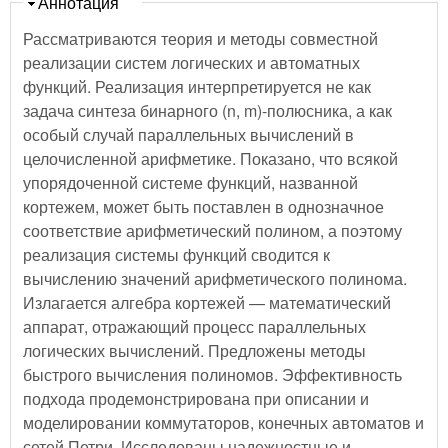
Скрыть
Аннотация
Рассматриваются теория и методы совместной
реализации систем логических и автоматных
функций. Реализация интерпретируется не как
задача синтеза бинарного (n, m)-полюсника, а как
особый случай параллельных вычислений в
целочисленной арифметике. Показано, что всякой
упорядоченной системе функций, названной
кортежем, может быть поставлен в однозначное
соответствие арифметический полином, а поэтому
реализация системы функций сводится к
вычислению значений арифметического полинома.
Излагается алгебра кортежей — математический
аппарат, отражающий процесс параллельных
логических вычислений. Предложены методы
быстрого вычисления полиномов. Эффективность
подхода продемонстрирована при описании и
моделировании коммутаторов, конечных автоматов и
сетей Петри. Исследованы надежностные и