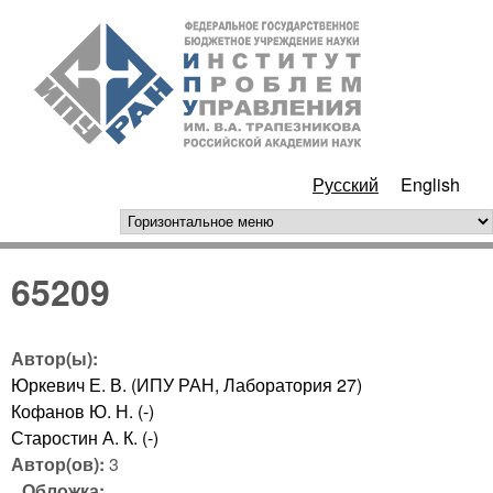
Перейти к основному
ИПУ
содержанию
РАН
Русский
English
горизонтальное меню
65209
Автор(ы):
Юркевич Е. В. (ИПУ РАН, Лаборатория 27)
Кофанов Ю. Н. (-)
Старостин А. К. (-)
Автор(ов):
3
Обложка: