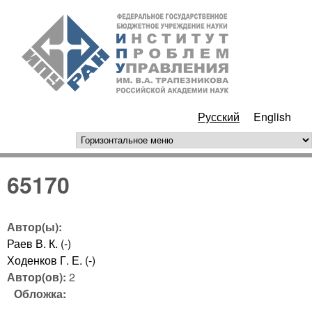
Перейти к основному
ИПУ
содержанию
РАН
Русский
English
горизонтальное меню
65170
Автор(ы):
Раев В. К. (-)
Ходенков Г. Е. (-)
Автор(ов):
2
Обложка: