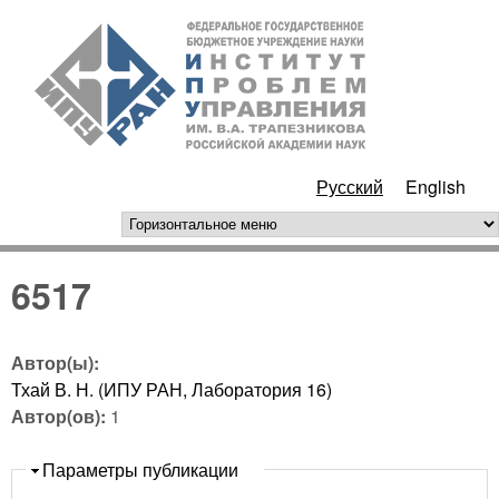
Перейти к основному
ИПУ
содержанию
РАН
Русский
English
горизонтальное меню
6517
Автор(ы):
Тхай В. Н. (ИПУ РАН, Лаборатория 16)
Автор(ов):
1
Скрыть
Параметры публикации