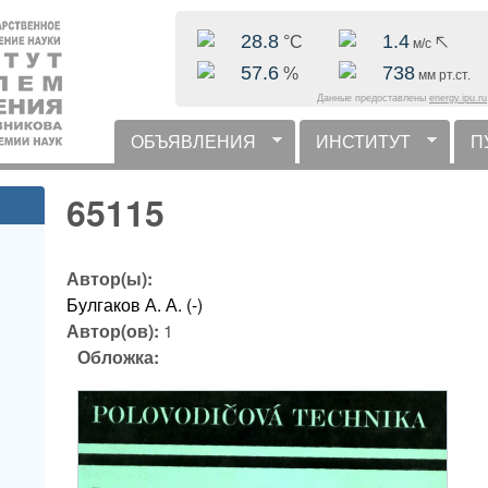
Перейти к основному
28.8
1.4
°C
м/с
содержанию
57.6
738
%
мм рт.ст.
Данные предоставлены
energy.ipu.ru
ОБЪЯВЛЕНИЯ
ИНСТИТУТ
П
горизонтальное меню
65115
Автор(ы):
Булгаков А. А. (-)
Автор(ов):
1
Обложка: