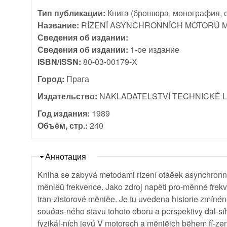
Тип публикации:
Книга (брошюра, монография, 
Название:
RÍZENÍ ASYNCHRONNÍCH MOTORÚ 
Сведения об издании:
Сведения об издании:
1-ое издание
ISBN/ISSN:
80-03-00179-X
Город:
Прага
Издательство:
NAKLADATELSTVÍ TECHNICKÉ 
Год издания:
1989
Объём, стр.:
240
Скрыть
Аннотация
Kniha se zabyvá metodami rízení otàëek asynchronní
mëniëû frekvence. Jako zdroj napëti pro-mënné frekve
tran-zistorové mëniëe. Je tu uvedena historie zmíné
souóas-ného stavu tohoto oboru a perspektivy dal-sí
fyzikál-ních jevú V motorech a mëniëich bëhem fí-zení