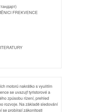
стандарт)
MËNlCl FREKVENCE
LITERATURY
ch motorú nakrátko s vyuiitím
nce se uvazujf tyristorové a
ného zpúsobu rízení, prehled
ho rozvoje. Na zàkladë sledování
 se probírají zákonitosti