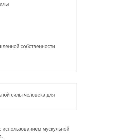
силы
шленной собственности
ьной силы человека для
 с использованием мускульной
4.