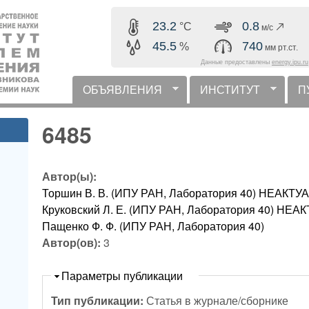
Перейти к основному
23.2
0.8
°C
м/с
содержанию
45.5
740
%
мм рт.ст.
Данные предоставлены
energy.ipu.ru
ОБЪЯВЛЕНИЯ
ИНСТИТУТ
П
горизонтальное меню
6485
Автор(ы):
Торшин В. В. (ИПУ РАН, Лаборатория 40) НЕАК
Круковский Л. Е. (ИПУ РАН, Лаборатория 40) Н
Пащенко Ф. Ф. (ИПУ РАН, Лаборатория 40)
Автор(ов):
3
Скрыть
Параметры публикации
Тип публикации:
Статья в журнале/сборнике