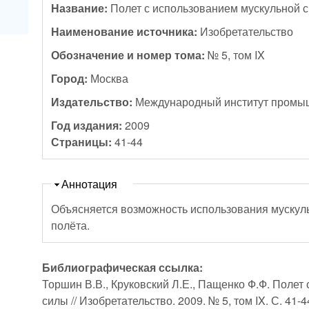
Название:
Полет с использованием мускульной 
Наименование источника:
Изобретательство
Обозначение и номер тома:
№ 5, том IX
Город:
Москва
Издательство:
Международный институт промы
Год издания:
2009
Страницы:
41-44
Скрыть
Аннотация
Объясняется возможность использования мускул
полёта.
Библиографическая ссылка:
Торшин В.В., Круковский Л.Е., Пащенко Ф.Ф. Полет
силы // Изобретательство. 2009. № 5, том IX. С. 41-4