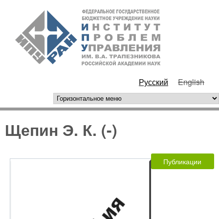
Перейти к основному
ИПУ
содержанию
РАН
Русский
English
горизонтальное меню
Щепин Э. К. (-)
Публикации