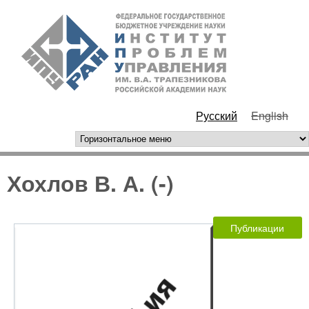
Перейти к основному
ИПУ
содержанию
РАН
Русский
English
горизонтальное меню
Хохлов В. А. (-)
Публикации