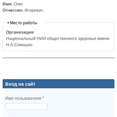
Имя:
Олег
Отчество:
Игоревич
Скрыть
Место работы
Организация:
Национальный НИИ общественного здоровья имени
Н.А.Семашко
Вход на сайт
Имя пользователя
*