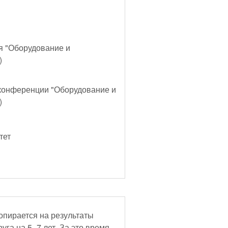
я "Оборудование и
)
конференции "Оборудование и
)
тет
опирается на результаты
уга на 5–7 лет. За это время