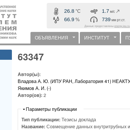
Перейти к основному
26.8
1.7
°C
м/с
содержанию
66.9
739
%
мм рт.ст.
Данные предоставлены
energy.ipu.ru
ОБЪЯВЛЕНИЯ
ИНСТИТУТ
П
горизонтальное меню
63347
Автор(ы):
Владова А. Ю. (ИПУ РАН, Лаборатория 41) НЕА
Якимов А. И. (-)
Автор(ов):
2
Скрыть
Параметры публикации
Тип публикации:
Тезисы доклада
Название:
Совмещение данных внутритрубных 