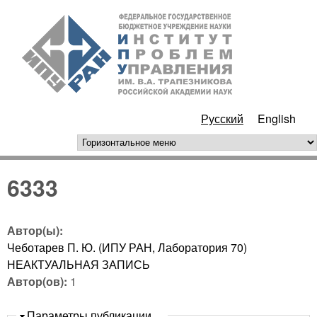
Перейти к основному
ИПУ
содержанию
РАН
Русский
English
горизонтальное меню
6333
Автор(ы):
Чеботарев П. Ю. (ИПУ РАН, Лаборатория 70)
НЕАКТУАЛЬНАЯ ЗАПИСЬ
Автор(ов):
1
Скрыть
Параметры публикации