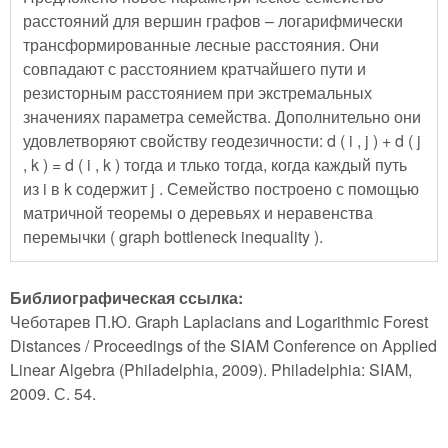
расстояний для вершин графов – логарифмически
трансформированные лесные расстояния. Они
совпадают с расстоянием кратчайшего пути и
резисторным расстоянием при экстремальных
значениях параметра семейства. Дополнительно они
удовлетворяют свойству геодезичности: d ( i , j ) + d ( j
, k ) = d ( i , k ) тогда и тлько тогда, когда каждый путь
из i в k содержит j . Семейство построено с помощью
матричной теоремы о деревьях и неравенства
перемычки ( graph bottleneck inequality ).
Библиографическая ссылка:
Чеботарев П.Ю. Graph Laplacians and Logarithmic Forest
Distances / Proceedings of the SIAM Conference on Applied
Linear Algebra (Philadelphia, 2009). Philadelphia: SIAM,
2009. С. 54.