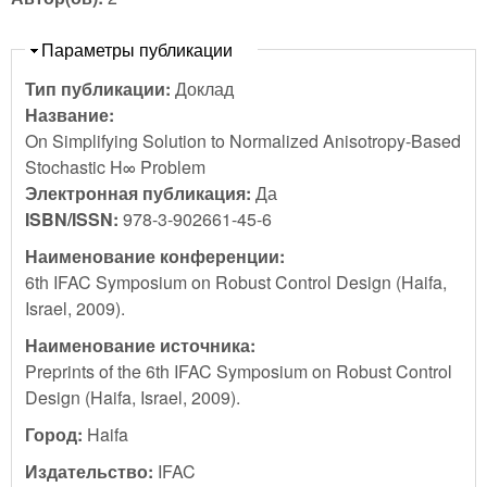
Скрыть
Параметры публикации
Тип публикации:
Доклад
Название:
On Simplifying Solution to Normalized Anisotropy-Based
Stochastic H∞ Problem
Электронная публикация:
Да
ISBN/ISSN:
978-3-902661-45-6
Наименование конференции:
6th IFAC Symposium on Robust Control Design (Haifa,
Israel, 2009).
Наименование источника:
Preprints of the 6th IFAC Symposium on Robust Control
Design (Haifa, Israel, 2009).
Город:
Haifa
Издательство:
IFAC