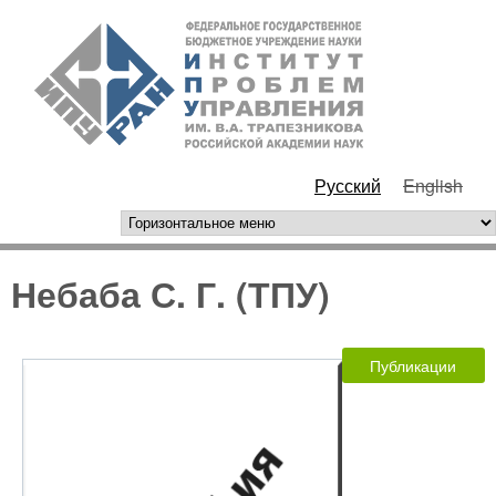
Перейти к основному
ИПУ
содержанию
РАН
Русский
English
горизонтальное меню
Небаба С. Г. (ТПУ)
Публикации