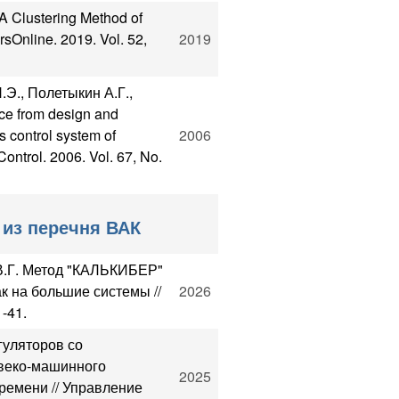
 Clustering Method of
rsOnline. 2019. Vol. 52,
2019
.Э., Полетыкин А.Г.,
e from design and
s control system of
2006
ontrol. 2006. Vol. 67, No.
 из перечня ВАК
 В.Г. Метод "КАЛЬКИБЕР"
к на большие системы //
2026
-41.
гуляторов со
овеко-машинного
2025
ремени // Управление