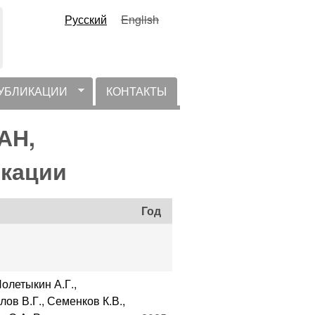
Русский
English
УБЛИКАЦИИ
КОНТАКТЫ
АН,
икации
Год
олетыкин А.Г.,
ов В.Г., Семенков К.В.,