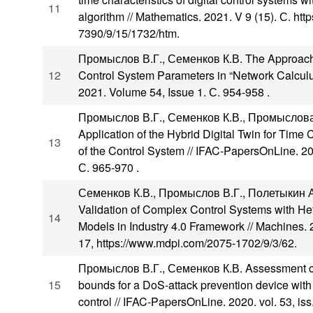
11
algorithm // Mathematics. 2021. V 9 (15). С. ht
7390/9/15/1732/htm.
Промыслов В.Г., Семенков К.В. The Approaches
12
Control System Parameters in “Network Calcul
2021. Volume 54, Issue 1. С. 954-958 .
Промыслов В.Г., Семенков К.В., Промыслова О
Application of the Hybrid Digital Twin for Time
13
of the Control System // IFAC-PapersOnLine. 20
С. 965-970 .
Семенков К.В., Промыслов В.Г., Полетыкин А
Validation of Complex Control Systems with He
14
Models in Industry 4.0 Framework // Machines. 202
17, https://www.mdpi.com/2075-1702/9/3/62.
Промыслов В.Г., Семенков К.В. Assessment of 
15
bounds for a DoS-attack prevention device with
control // IFAC-PapersOnLine. 2020. vol. 53, is