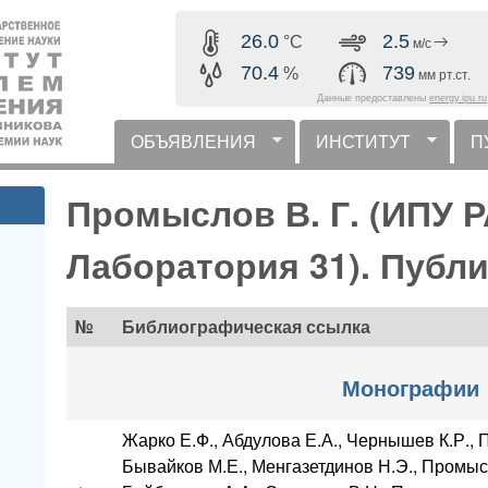
Перейти к основному
26.0
2.5
°C
м/с
содержанию
70.4
739
%
мм рт.ст.
Данные предоставлены
energy.ipu.ru
ОБЪЯВЛЕНИЯ
ИНСТИТУТ
П
горизонтальное меню
Промыслов В. Г. (ИПУ Р
Лаборатория 31). Публ
№
Библиографическая ссылка
Монографии
Жарко Е.Ф., Абдулова Е.А., Чернышев К.Р., П
Бывайков М.Е., Менгазетдинов Н.Э., Промысл