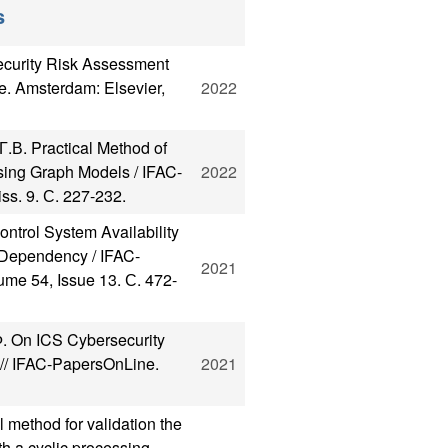
s
curity Risk Assessment
. Amsterdam: Elsevier,
2022
В. Practical Method of
sing Graph Models / IFAC-
2022
iss. 9. С. 227-232.
ntrol System Availability
 Dependency / IFAC-
2021
me 54, Issue 13. С. 472-
. On ICS Cybersecurity
 // IFAC-PapersOnLine.
2021
method for validation the
ith a cyclic processing