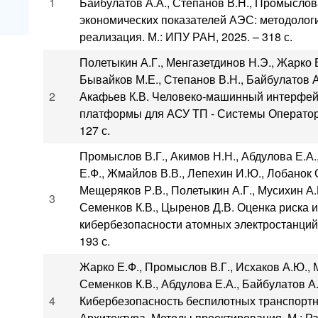
1
Байбулатов А.А., Степанов В.Н., Промыслова
экономических показателей АЭС: методолог
реализация. М.: ИПУ РАН, 2025. – 318 с.
Полетыкин А.Г., Менгазетдинов Н.Э., Жарко 
Бывайков М.Е., Степанов В.Н., Байбулатов А
2
Акафьев К.В. Человеко-машинный интерфей
платформы для АСУ ТП - Системы Оператор.
127 с.
Промыслов В.Г., Акимов Н.Н., Абдулова Е.А.
Е.Ф., Жмайлов В.В., Лепехин И.Ю., Лобанок О
Мещеряков Р.В., Полетыкин А.Г., Мусихин А.
3
Семенков К.В., Цыренов Д.В. Оценка риска 
кибербезопасности атомных электростанций.
193 с.
Жарко Е.Ф., Промыслов В.Г., Исхаков А.Ю., 
Семенков К.В., Абдулова Е.А., Байбулатов А
4
Кибербезопасность беспилотных транспортн
Архитектура. Методы проектирования. М.: Ра