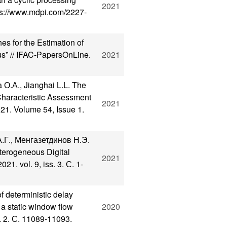
2021
tps://www.mdpi.com/2227-
 for the Estimation of
us” // IFAC-PapersOnLine.
2021
.А., Jianghai L.L. The
 Characteristic Assessment
2021
21. Volume 54, Issue 1.
.Г., Менгазетдинов Н.Э.
terogeneous Digital
2021
1. vol. 9, iss. 3. С. 1-
deterministic delay
 a static window flow
2020
s. 2. С. 11089-11093.