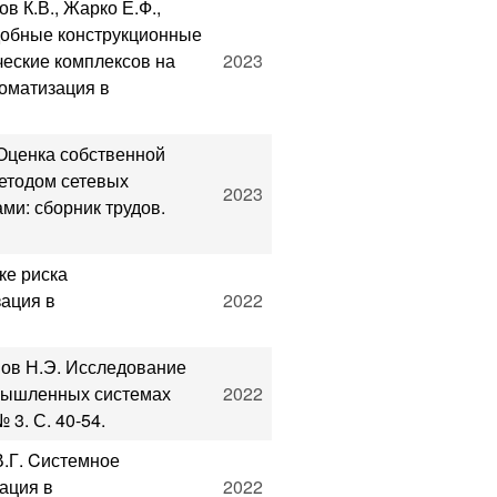
в К.В., Жарко Е.Ф.,
добные конструкционные
еские комплексов на
2023
томатизация в
 Оценка собственной
етодом сетевых
2023
ми: сборник трудов.
ке риска
ация в
2022
нов Н.Э. Исследование
мышленных системах
2022
 3. С. 40-54.
В.Г. Cистемное
ация в
2022