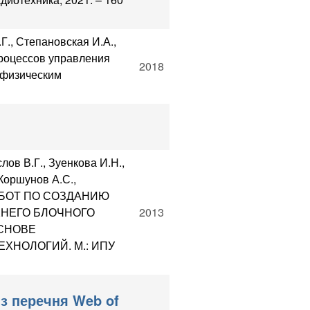
Г., Степановская И.А.,
роцессов управления
2018
офизическим
лов В.Г., Зуенкова И.Н.,
 Коршунов А.С.,
 РАБОТ ПО СОЗДАНИЮ
НЕГО БЛОЧНОГО
2013
ОСНОВЕ
НОЛОГИЙ. М.: ИПУ
з перечня Web of