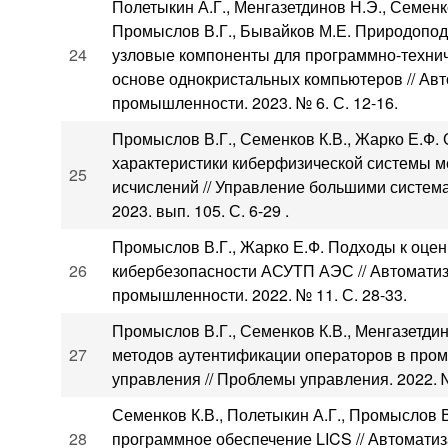
Полетыкин А.Г., Менгазетдинов Н.Э., Семенко
Промыслов В.Г., Бывайков М.Е. Природопо
24
узловые компоненты для программно-технич
основе однокристальных компьютеров // Ав
промышленности. 2023. № 6. С. 12-16.
Промыслов В.Г., Семенков К.В., Жарко Е.Ф.
характеристики киберфизической системы м
25
исчислений // Управление большими система
2023. вып. 105. С. 6-29 .
Промыслов В.Г., Жарко Е.Ф. Подходы к оцен
26
кибербезопасности АСУТП АЭС // Автоматиз
промышленности. 2022. № 11. С. 28-33.
Промыслов В.Г., Семенков К.В., Менгазетди
27
методов аутентификации операторов в про
управления // Проблемы управления. 2022. №
Семенков К.В., Полетыкин А.Г., Промыслов 
28
программное обеспечение LICS // Автоматиз