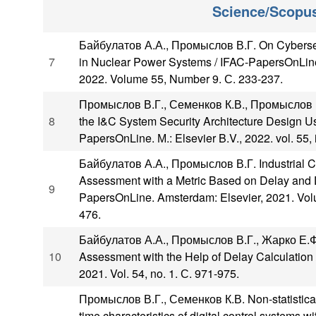
Science/Scopu
Байбулатов А.А., Промыслов В.Г. On Cyberse
7
in Nuclear Power Systems / IFAC-PapersOnLine
2022. Volume 55, Number 9. С. 233-237.
Промыслов В.Г., Семенков К.В., Промыслов Г.
8
the I&C System Security Architecture Design U
PapersOnLine. М.: Elsevier B.V., 2022. vol. 55, 
Байбулатов А.А., Промыслов В.Г. Industrial Co
Assessment with a Metric Based on Delay and
9
PapersOnLine. Amsterdam: Elsevier, 2021. Volu
476.
Байбулатов А.А., Промыслов В.Г., Жарко Е.Ф
10
Assessment with the Help of Delay Calculation
2021. Vol. 54, no. 1. С. 971-975.
Промыслов В.Г., Семенков К.В. Non‐statistical 
time characteristics of digital control systems w