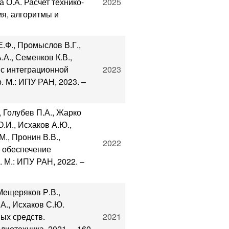
 О.А. Расчет технико-
2025
ия, алгоритмы и
Е.Ф., Промыслов В.Г.,
.А., Семенков К.В.,
с интеграционной
2023
 М.: ИПУ РАН, 2023. –
, Голубев П.А., Жарко
.И., Исхаков А.Ю.,
М., Пронин В.В.,
2022
и обеспечение
 М.: ИПУ РАН, 2022. –
Мещеряков Р.В.,
.А., Исхаков С.Ю.
ых средств.
2021
диотехника, 2021. – 160