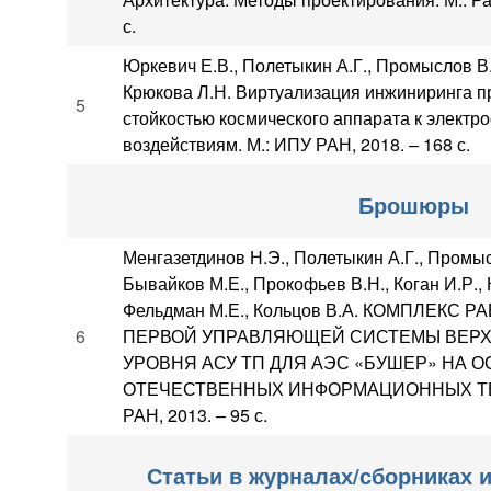
с.
Юркевич Е.В., Полетыкин А.Г., Промыслов В.
Крюкова Л.Н. Виртуализация инжиниринга п
5
стойкостью космического аппарата к электр
воздействиям. М.: ИПУ РАН, 2018. – 168 с.
Брошюры
Менгазетдинов Н.Э., Полетыкин А.Г., Промыс
Бывайков М.Е., Прокофьев В.Н., Коган И.Р.,
Фельдман М.Е., Кольцов В.А. КОМПЛЕКС
6
ПЕРВОЙ УПРАВЛЯЮЩЕЙ СИСТЕМЫ ВЕРХ
УРОВНЯ АСУ ТП ДЛЯ АЭС «БУШЕР» НА 
ОТЕЧЕСТВЕННЫХ ИНФОРМАЦИОННЫХ ТЕХ
РАН, 2013. – 95 с.
Статьи в журналах/сборниках и