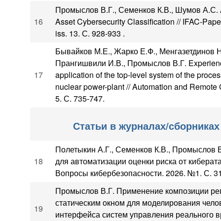
Промыслов В.Г., Семенков К.В., Шумов А.С. A
16
Asset Cybersecurity Classification // IFAC-Pape
iss. 13. С. 928-933 .
Бывайков М.Е., Жарко Е.Ф., Менгазетдинов Н
Прангишвили И.В., Промыслов В.Г. Experienc
17
application of the top-level system of the proces
nuclear power-plant // Automation and Remote C
5. С. 735-747.
Статьи в журналах/сборниках
Полетыкин А.Г., Семенков К.В., Промыслов
18
для автоматизации оценки риска от киберата
Вопросы кибербезопасности. 2026. №1. С. 31
Промыслов В.Г. Применение композиции ре
статическим окном для моделирования чел
19
интерфейса систем управления реального в