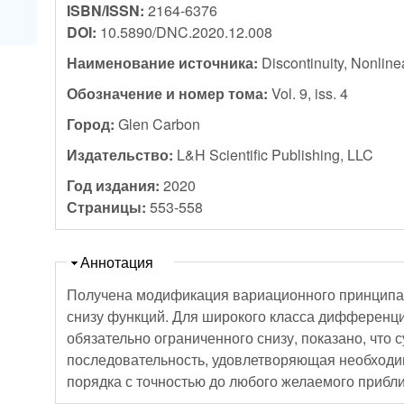
ISBN/ISSN:
2164-6376
DOI:
10.5890/DNC.2020.12.008
Наименование источника:
Discontinuity, Nonline
Обозначение и номер тома:
Vol. 9, iss. 4
Город:
Glen Carbon
Издательство:
L&H Scientific Publishing, LLC
Год издания:
2020
Страницы:
553-558
Скрыть
Аннотация
Получена модификация вариационного принципа
снизу функций. Для широкого класса дифференц
обязательно ограниченного снизу, показано, чт
последовательность, удовлетворяющая необход
порядка с точностью до любого желаемого прибл