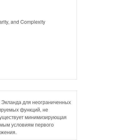
arity, and Complexity
 Экланда для неограниченных
ируемых функций, не
о существует минимизирующая
имым условиям первого
ижения.