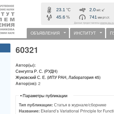
Перейти к основному
23.1
2.0
°C
м/с
содержанию
45.6
741
%
мм рт.ст.
Данные предоставлены
energy.ipu.ru
ОБЪЯВЛЕНИЯ
ИНСТИТУТ
П
горизонтальное меню
60321
Автор(ы):
Сенгупта Р. С. (РУДН)
Жуковский С. Е. (ИПУ РАН, Лаборатория 45)
Автор(ов):
2
Скрыть
Параметры публикации
Тип публикации:
Статья в журнале/сборнике
Название:
Ekeland’s Variational Principle for Fun