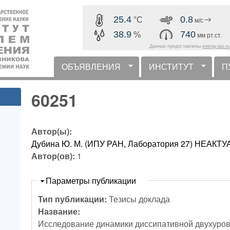
Перейти к основному
25.4
0.8
°C
м/с
содержанию
38.9
740
%
мм рт.ст.
Данные предоставлены
energy.ipu.ru
ОБЪЯВЛЕНИЯ
ИНСТИТУТ
П
горизонтальное меню
60251
Автор(ы):
Дубина Ю. М. (ИПУ РАН, Лаборатория 27) НЕАК
Автор(ов):
1
Скрыть
Параметры публикации
Тип публикации:
Тезисы доклада
Название:
Исследование динамики диссипативной двухуров