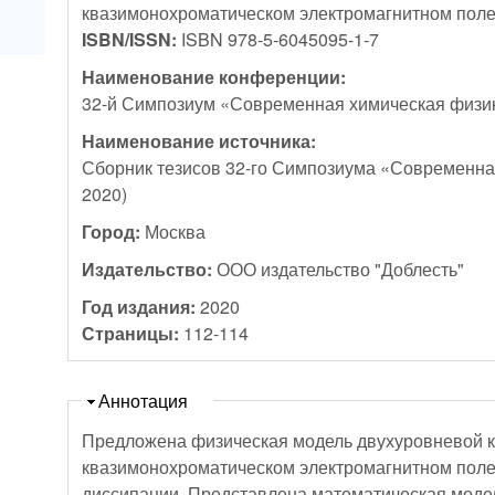
квазимонохроматическом электромагнитном пол
ISBN/ISSN:
ISBN 978-5-6045095-1-7
Наименование конференции:
32-й Симпозиум «Современная химическая физика
Наименование источника:
Сборник тезисов 32-го Симпозиума «Современная
2020)
Город:
Москва
Издательство:
ООО издательство "Доблесть"
Год издания:
2020
Страницы:
112-114
Скрыть
Аннотация
Предложена физическая модель двухуровневой к
квазимонохроматическом электромагнитном пол
диссипации. Представлена математическая модель в виде модифицированного