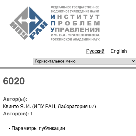
Перейти к основному
ИПУ
содержанию
РАН
Русский
English
горизонтальное меню
6020
Автор(ы):
Квинто Я. И. (ИПУ РАН, Лаборатория 07)
Автор(ов):
1
Скрыть
Параметры публикации