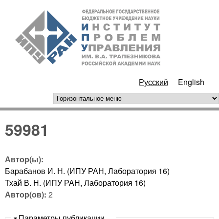
Перейти к основному
ИПУ
содержанию
РАН
Русский
English
горизонтальное меню
59981
Автор(ы):
Барабанов И. Н. (ИПУ РАН, Лаборатория 16)
Тхай В. Н. (ИПУ РАН, Лаборатория 16)
Автор(ов):
2
Скрыть
Параметры публикации