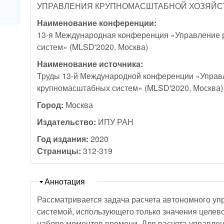
УПРАВЛЕНИЯ КРУПНОМАСШТАБНОЙ ХОЗЯЙС
Наименование конференции:
13-я Международная конференция «Управление 
систем» (MLSD'2020, Москва)
Наименование источника:
Труды 13-й Международной конференции «Управ
крупномасштабных систем» (MLSD'2020, Москва)
Город:
Москва
Издательство:
ИПУ РАН
Год издания:
2020
Страницы:
312-319
Скрыть
Аннотация
Рассматривается задача расчета автономного у
системой, использующего только значения целев
наборе моментов времени. Для расчета управле