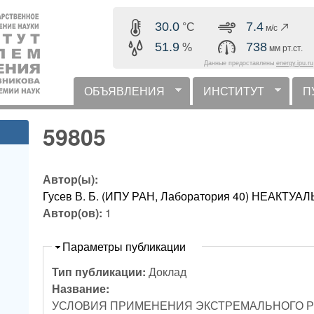
Перейти к основному
30.0
7.4
°C
м/с
содержанию
51.9
738
%
мм рт.ст.
Данные предоставлены
energy.ipu.ru
ОБЪЯВЛЕНИЯ
ИНСТИТУТ
П
горизонтальное меню
59805
Автор(ы):
Гусев В. Б. (ИПУ РАН, Лаборатория 40) НЕАКТУ
Автор(ов):
1
Скрыть
Параметры публикации
Тип публикации:
Доклад
Название:
УСЛОВИЯ ПРИМЕНЕНИЯ ЭКСТРЕМАЛЬНОГО Р