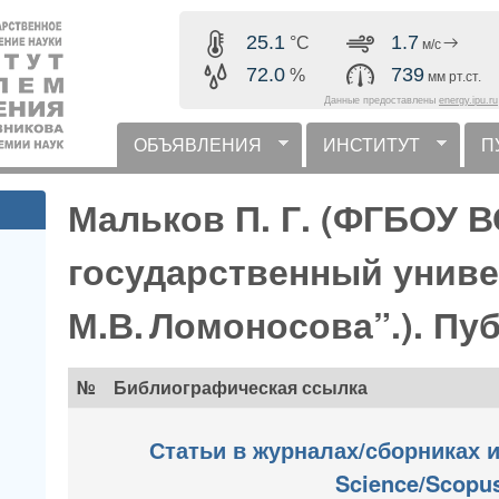
Перейти к основному
25.1
1.7
°C
м/с
содержанию
72.0
739
%
мм рт.ст.
Данные предоставлены
energy.ipu.ru
ОБЪЯВЛЕНИЯ
ИНСТИТУТ
П
горизонтальное меню
Мальков П. Г. (ФГБОУ 
государственный униве
М.В. Ломоносова”.). Пу
№
Библиографическая ссылка
Статьи в журналах/сборниках и
Science/Scopu