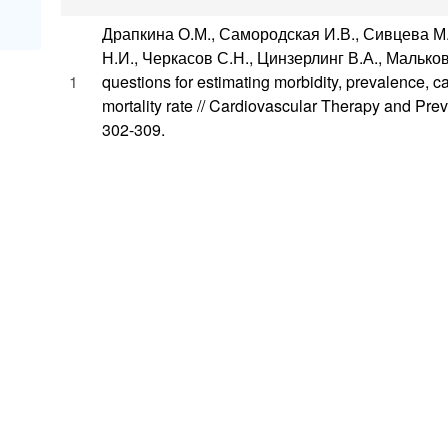
Драпкина О.М., Самородская И.В., Сивцева М.
Н.И., Черкасов С.Н., Цинзерлинг В.А., Мальков
1
questions for estimating morbidity, prevalence, ca
mortality rate // Cardiovascular Therapy and Pre
302-309.