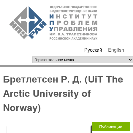
Перейти к основному
ИПУ
содержанию
РАН
Русский
English
горизонтальное меню
Бретлетсен Р. Д. (UiT The
Arctic University of
Norway)
Публикации